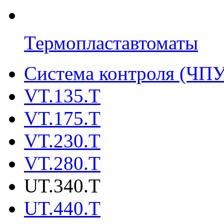
Термопластавтоматы
Система контроля (ЧПУ
VT.135.T
VT.175.T
VT.230.T
VT.280.T
UT.340.T
UT.440.T