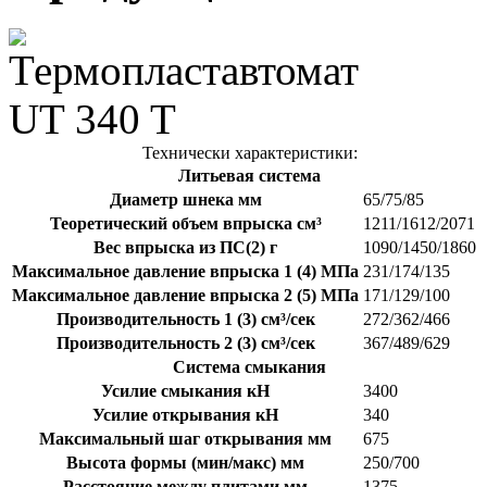
Технически характеристики:
Литьевая система
Диаметр шнека мм
65/75/85
Теоретический объем впрыска см³
1211/1612/2071
Вес впрыска из ПС(2) г
1090/1450/1860
Максимальное давление впрыска 1 (4) МПа
231/174/135
Максимальное давление впрыска 2 (5) МПа
171/129/100
Производительность 1 (3) см³/сек
272/362/466
Производительность 2 (3) см³/сек
367/489/629
Система смыкания
Усилие смыкания кН
3400
Усилие открывания кН
340
Максимальный шаг открывания мм
675
Высота формы (мин/макс) мм
250/700
Расстояние между плитами мм
1375