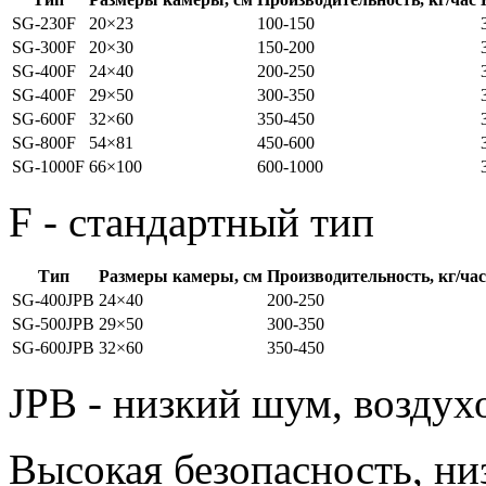
SG-230F
20×23
100-150
SG-300F
20×30
150-200
SG-400F
24×40
200-250
SG-400F
29×50
300-350
SG-600F
32×60
350-450
SG-800F
54×81
450-600
SG-1000F
66×100
600-1000
F - стандартный тип
Тип
Размеры камеры, см
Производительность, кг/час
SG-400JPB
24×40
200-250
SG-500JPB
29×50
300-350
SG-600JPB
32×60
350-450
JPB - низкий шум, воздух
Высокая безопасность, ни